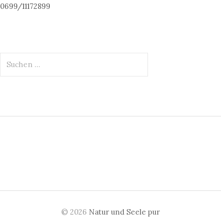
0699/11172899
S
u
c
h
e
n
n
a
c
h
:
© 2026
Natur und Seele pur