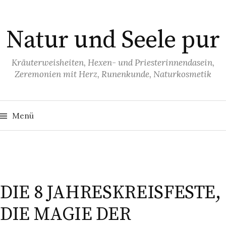
S
p
Natur und Seele pur
r
i
n
Kräuterweisheiten, Hexen- und Priesterinnendasein,
Zeremonien mit Herz, Runenkunde, Naturkosmetik
g
e
z
S
u
u
Menü
c
h
m
e
I
n
n
n
a
c
h
h
:
a
DIE 8 JAHRESKREISFESTE,
l
DIE MAGIE DER
t