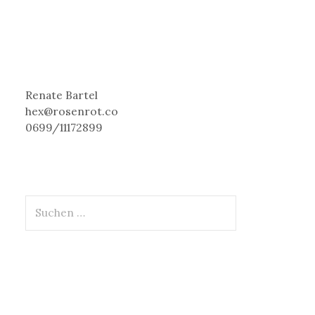
Renate Bartel
hex@rosenrot.co
0699/11172899
S
u
c
h
e
n
n