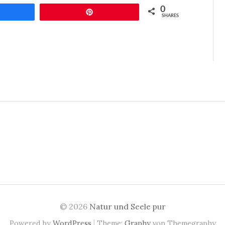
0
eilen
Pin
SHARES
© 2026
Natur und Seele pur
|
Powered by
WordPress
Theme:
Graphy
von Themegraphy