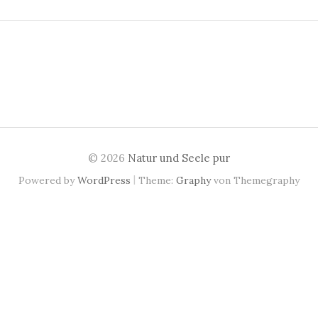
n
n
a
c
h
:
© 2026
Natur und Seele pur
|
Powered by
WordPress
Theme:
Graphy
von Themegraphy