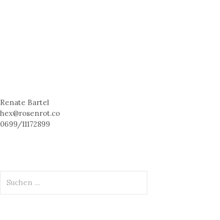
Renate Bartel
hex@rosenrot.co
0699/11172899
S
u
c
h
e