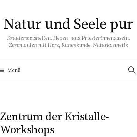
S
p
Natur und Seele pur
r
i
n
Kräuterweisheiten, Hexen- und Priesterinnendasein,
Zeremonien mit Herz, Runenkunde, Naturkosmetik
g
e
z
S
u
u
Menü
c
h
m
e
I
n
n
n
a
c
h
h
:
a
Zentrum der Kristalle-
l
Workshops
t