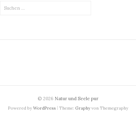
S
u
c
h
e
n
n
a
c
h
:
© 2026
Natur und Seele pur
|
Powered by
WordPress
Theme:
Graphy
von Themegraphy