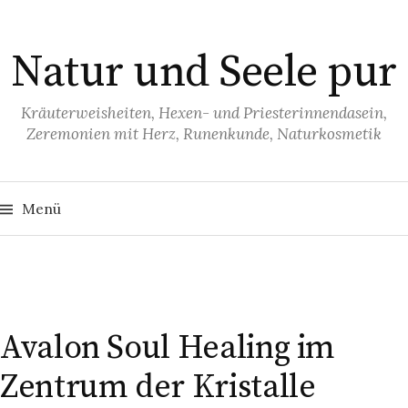
S
p
Natur und Seele pur
r
i
n
Kräuterweisheiten, Hexen- und Priesterinnendasein,
Zeremonien mit Herz, Runenkunde, Naturkosmetik
g
e
z
S
u
u
Menü
c
h
m
e
I
n
n
n
a
c
h
h
:
a
Avalon Soul Healing im
l
Zentrum der Kristalle
t