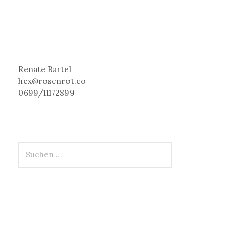
Renate Bartel
hex@rosenrot.co
0699/11172899
S
u
c
h
e
n
n