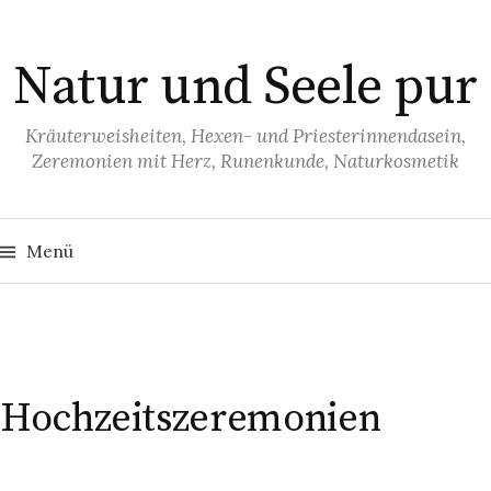
S
p
Natur und Seele pur
r
i
n
Kräuterweisheiten, Hexen- und Priesterinnendasein,
Zeremonien mit Herz, Runenkunde, Naturkosmetik
g
e
z
S
u
u
Menü
c
h
m
e
I
n
n
n
a
c
h
h
:
a
Hochzeitszeremonien
l
t