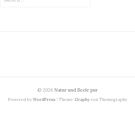
u
c
h
e
n
n
a
c
h
:
© 2026
Natur und Seele pur
|
Powered by
WordPress
Theme:
Graphy
von Themegraphy