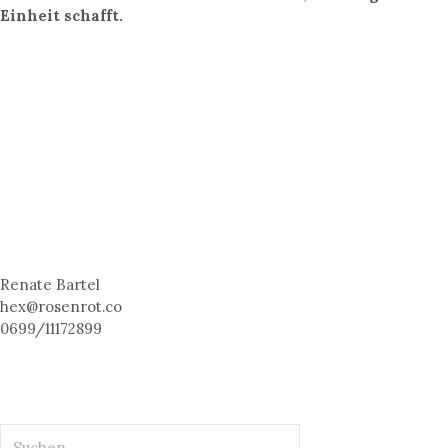
Einheit schafft.
Renate Bartel
hex@rosenrot.co
0699/11172899
S