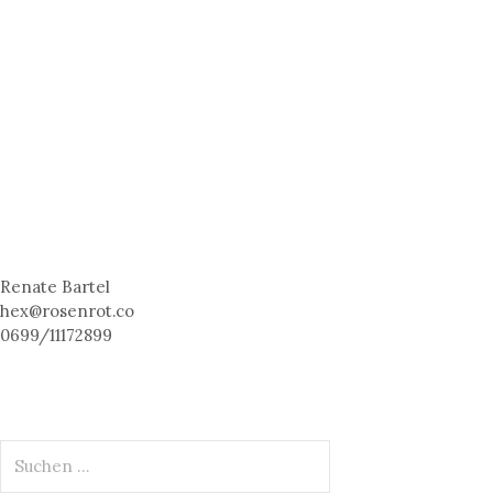
Renate Bartel
hex@rosenrot.co
0699/11172899
S
u