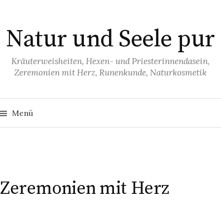
S
p
Natur und Seele pur
r
i
n
Kräuterweisheiten, Hexen- und Priesterinnendasein,
Zeremonien mit Herz, Runenkunde, Naturkosmetik
g
e
z
S
u
u
Menü
c
h
m
e
I
n
n
n
a
c
h
h
:
a
Zeremonien mit Herz
l
t