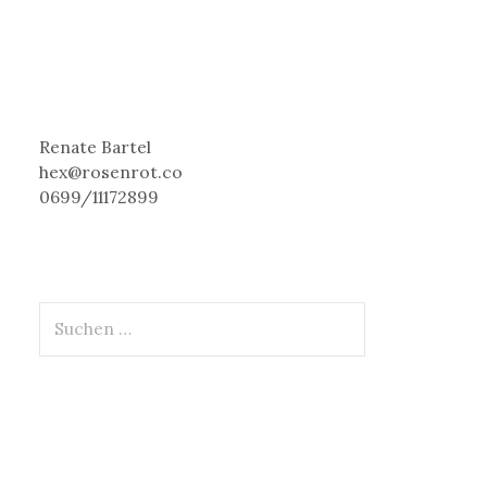
Renate Bartel
hex@rosenrot.co
0699/11172899
S
u
c
h
e
n
n