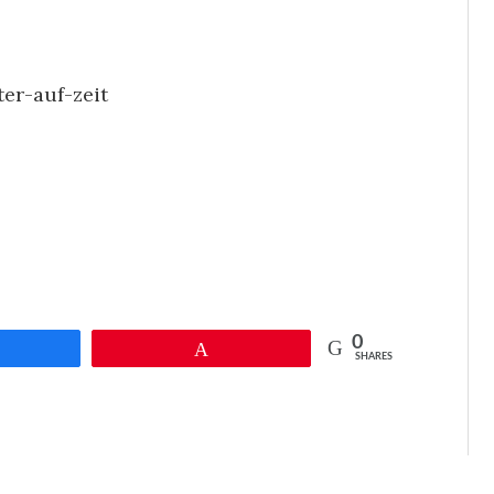
er-auf-zeit
0
eilen
Pin
SHARES