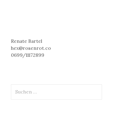
Renate Bartel
hex@rosenrot.co
0699/11172899
S
u
c
h
e
n
n