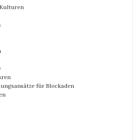
 Kulturen
n
n
e
kren
sungsansätze für Blockaden
en