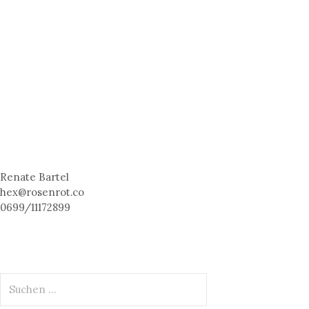
Renate Bartel
hex@rosenrot.co
0699/11172899
S
u