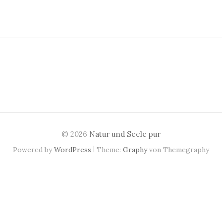
c
h
e
n
n
a
c
h
:
© 2026
Natur und Seele pur
|
Powered by
WordPress
Theme:
Graphy
von Themegraphy