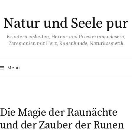
S
p
Natur und Seele pur
r
i
n
Kräuterweisheiten, Hexen- und Priesterinnendasein,
Zeremonien mit Herz, Runenkunde, Naturkosmetik
g
e
z
S
u
u
Menü
c
h
m
e
I
n
n
n
a
c
h
h
:
a
Die Magie der Raunächte
l
und der Zauber der Runen
t