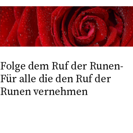
n
n
a
c
h
:
Folge dem Ruf der Runen-
Für alle die den Ruf der
Runen vernehmen