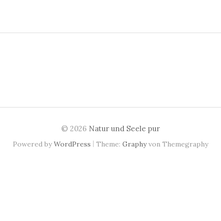
h
e
n
n
a
c
h
:
© 2026
Natur und Seele pur
|
Powered by
WordPress
Theme:
Graphy
von Themegraphy