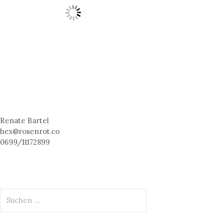
Renate Bartel
hex@rosenrot.co
0699/11172899
S
u
c