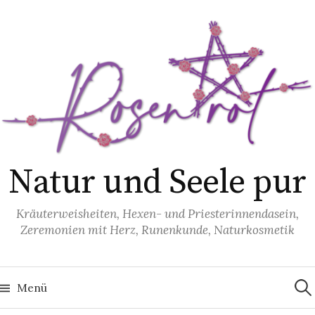
S
p
r
i
n
g
e
z
u
Natur und Seele pur
m
I
Kräuterweisheiten, Hexen- und Priesterinnendasein,
n
Zeremonien mit Herz, Runenkunde, Naturkosmetik
h
a
S
l
u
Menü
t
c
h
e