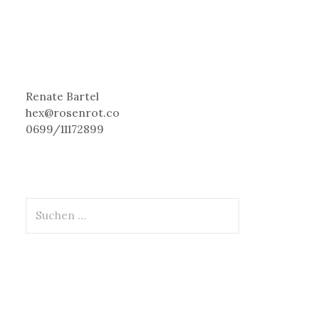
Renate Bartel
hex@rosenrot.co
0699/11172899
S
u
c
h
e
n
n