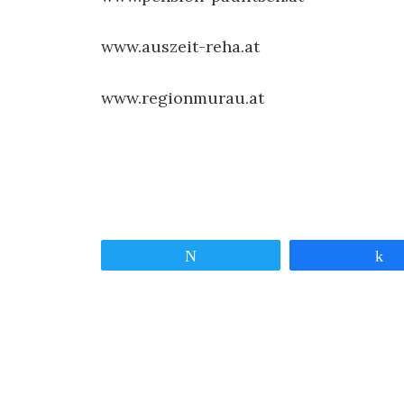
www.auszeit-reha.at
www.regionmurau.at
Twittern
T