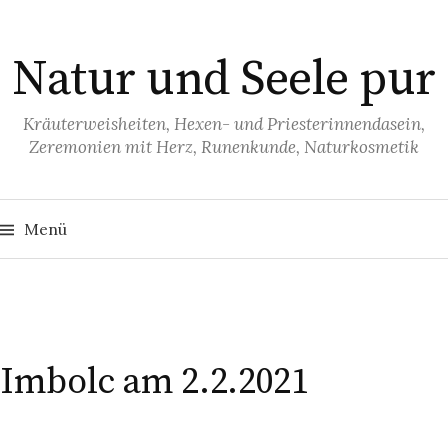
S
p
Natur und Seele pur
r
i
n
Kräuterweisheiten, Hexen- und Priesterinnendasein,
Zeremonien mit Herz, Runenkunde, Naturkosmetik
g
e
z
S
u
u
Menü
c
h
m
e
I
n
n
n
a
c
h
h
:
a
Imbolc am 2.2.2021
l
t