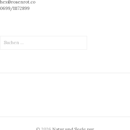
hex@rosenrot.co
0699/11172899
S
u
c
h
e
n
n
a
c
h
:
© 2026
Natur und Seele pur