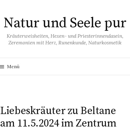
S
p
Natur und Seele pur
r
i
n
Kräuterweisheiten, Hexen- und Priesterinnendasein,
Zeremonien mit Herz, Runenkunde, Naturkosmetik
g
e
z
S
u
u
Menü
c
h
m
e
I
n
n
n
a
c
h
h
:
a
Liebeskräuter zu Beltane
l
am 11.5.2024 im Zentrum
t