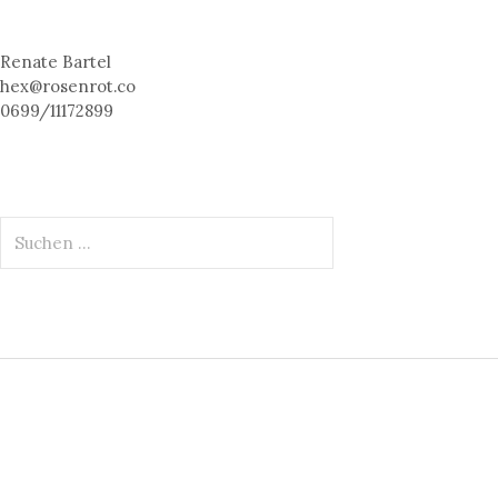
Renate Bartel
hex@rosenrot.co
0699/11172899
S
u
c
h
e
n
n
a
c
h
: