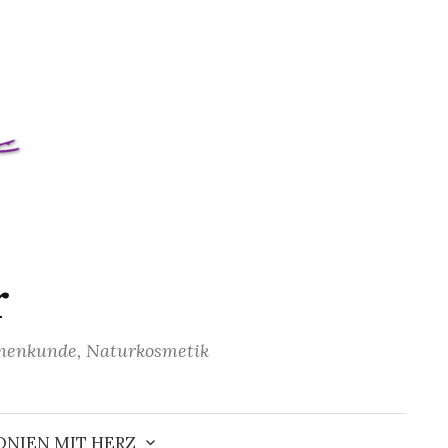
r
unenkunde, Naturkosmetik
S
u
NIEN MIT HERZ