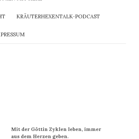
c
h
e
HT
KRÄUTERHEXENTALK-PODCAST
n
n
a
c
MPRESSUM
h
:
Mit der Göttin Zyklen leben, immer
aus dem Herzen geben.