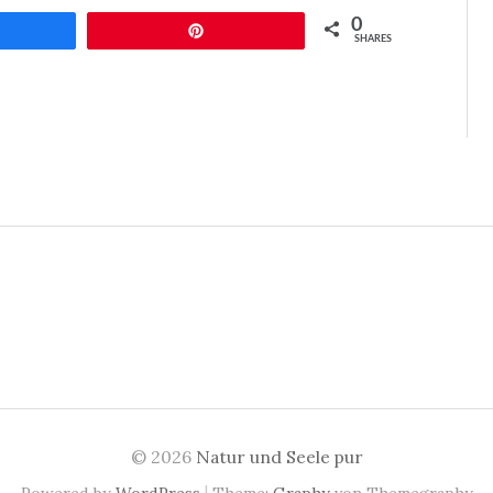
0
eilen
Pin
SHARES
© 2026
Natur und Seele pur
|