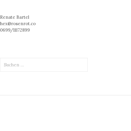
Renate Bartel
hex@rosenrot.co
0699/11172899
S
u
c
h
e
n
n
a
c
h
: