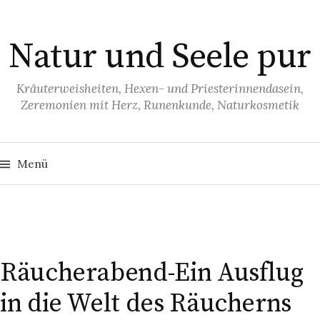
S
p
Natur und Seele pur
r
i
n
Kräuterweisheiten, Hexen- und Priesterinnendasein,
Zeremonien mit Herz, Runenkunde, Naturkosmetik
g
e
z
S
u
u
Menü
c
h
m
e
I
n
n
n
a
c
h
h
:
a
Räucherabend-Ein Ausflug
l
in die Welt des Räucherns
t