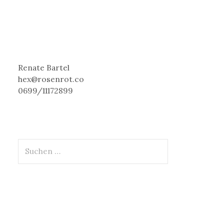
Renate Bartel
hex@rosenrot.co
0699/11172899
S
u
c
h
e
n
n