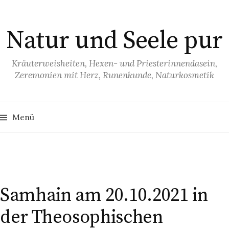
S
p
Natur und Seele pur
r
i
n
Kräuterweisheiten, Hexen- und Priesterinnendasein,
Zeremonien mit Herz, Runenkunde, Naturkosmetik
g
e
z
S
u
u
Menü
c
h
m
e
I
n
n
n
a
c
h
h
:
a
Samhain am 20.10.2021 in
l
der Theosophischen
t