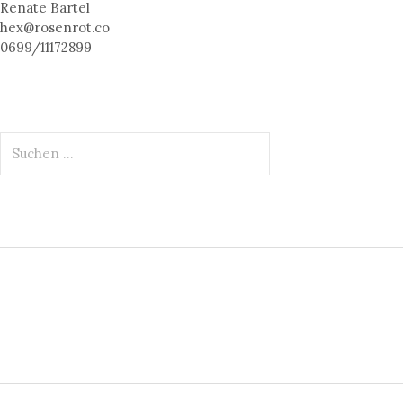
Renate Bartel
hex@rosenrot.co
0699/11172899
S
u
c
h
e
n
n
a
c
h
: