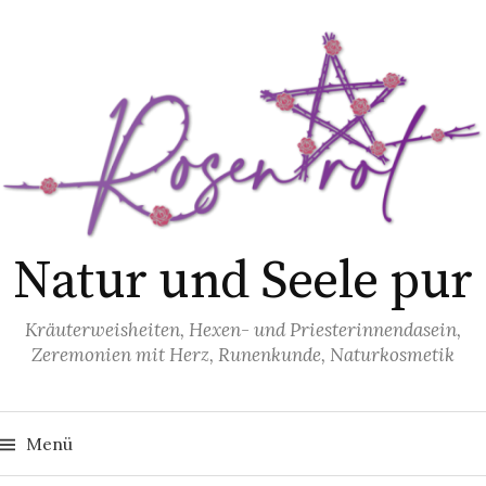
S
p
r
i
n
g
e
z
u
Natur und Seele pur
m
I
Kräuterweisheiten, Hexen- und Priesterinnendasein,
n
Zeremonien mit Herz, Runenkunde, Naturkosmetik
h
a
S
l
u
Menü
t
c
h
e