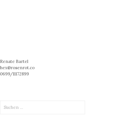
Renate Bartel
hex@rosenrot.co
0699/11172899
S
u
c
h