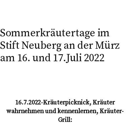
n
n
a
c
h
:
Sommerkräutertage im
Stift Neuberg an der Mürz
am 16. und 17.Juli 2022
16.7.2022-Kräuterpicknick, Kräuter
wahrnehmen und kennenlernen, Kräuter-
Grill: