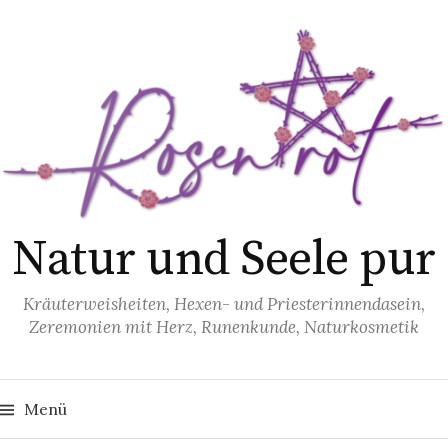
S
p
r
i
n
g
e
z
u
Natur und Seele pur
m
I
Kräuterweisheiten, Hexen- und Priesterinnendasein,
n
Zeremonien mit Herz, Runenkunde, Naturkosmetik
h
a
S
l
u
Menü
t
c
h
e