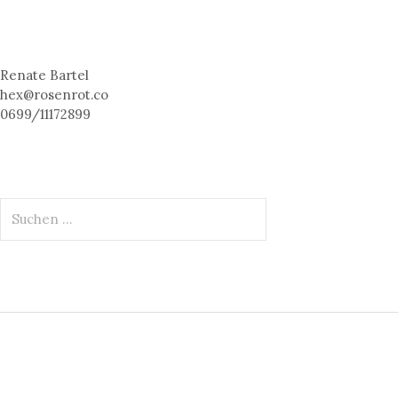
Renate Bartel
hex@rosenrot.co
0699/11172899
S
u
c
h
e
n
n
a
c
h