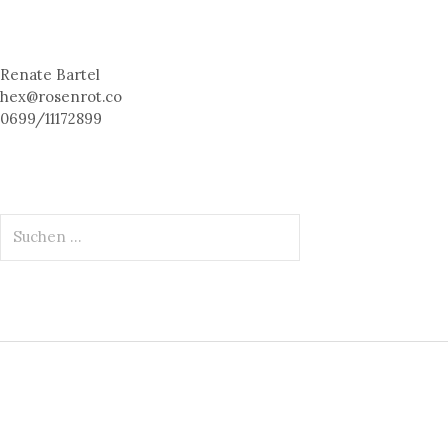
Renate Bartel
hex@rosenrot.co
0699/11172899
S
u
c
h
e
n
n
a
c
h
: